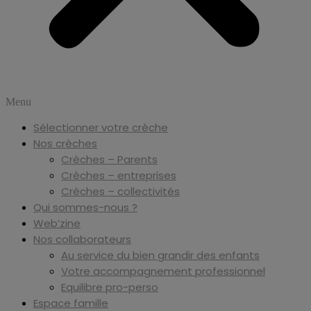
Menu
Sélectionner votre crèche
Nos crèches
Crèches – Parents
Crèches – entreprises
Crèches – collectivités
Qui sommes-nous ?
Web’zine
Nos collaborateurs
Au service du bien grandir des enfants
Votre accompagnement professionnel
Equilibre pro-perso
Espace famille