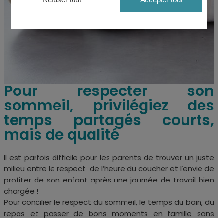
Pour respecter son
sommeil, privilégiez des
temps partagés courts,
mais de qualité
Il est parfois difficile pour les parents de trouver un juste
milieu entre le respect de l’heure du coucher et l’envie de
profiter de son enfant après une journée de travail bien
chargée !
Pour concilier le respect du sommeil, le temps du bain, du
repas et passer de bons moments
en famille sans