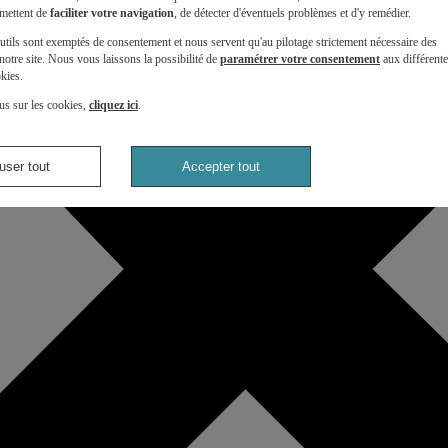
mettent de
faciliter votre navigation
, de détecter d'éventuels problèmes et d'y remédier.
utils sont exemptés de consentement et nous servent qu'au pilotage strictement nécessaire des
otre site. Nous vous laissons la possibilité de
paramétrer votre consentement
aux différent
kies.
us sur les cookies,
cliquez ici
.
user tout
Accepter tout