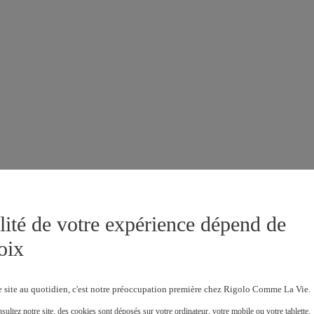
lité de votre expérience dépend de
oix
e site au quotidien, c'est notre préoccupation première chez Rigolo Comme La Vie.
ultez notre site, des cookies sont déposés sur votre ordinateur, votre mobile ou votre tablette.