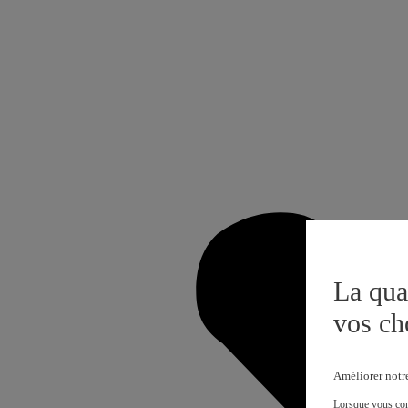
La qua
vos ch
Améliorer notr
Lorsque vous cons