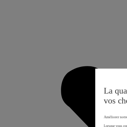
La qua
vos ch
Améliorer notr
Lorsque vous cons