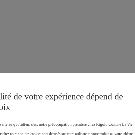
lité de votre expérience dépend de
oix
e site au quotidien, c'est notre préoccupation première chez Rigolo Comme La Vie.
ultez notre site, des cookies sont déposés sur votre ordinateur, votre mobile ou votre tablette.