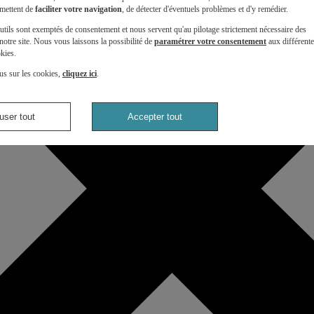
mettent de
faciliter votre navigation
, de détecter d'éventuels problèmes et d'y remédier.
utils sont exemptés de consentement et nous servent qu'au pilotage strictement nécessaire des
otre site. Nous vous laissons la possibilité de
paramétrer votre consentement
aux différent
kies.
us sur les cookies,
cliquez ici
.
user tout
Accepter tout