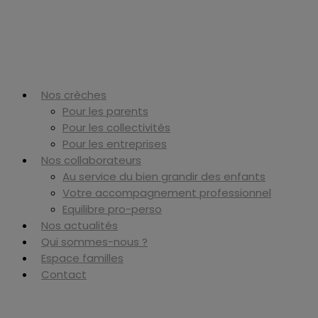
Aller
au
contenu
Nos crèches
Pour les parents
Pour les collectivités
Pour les entreprises
Nos collaborateurs
Au service du bien grandir des enfants
Votre accompagnement professionnel
Equilibre pro-perso
Nos actualités
Qui sommes-nous ?
Espace familles
Contact