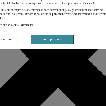
mettent de
faciliter votre navigation
, de détecter d'éventuels problèmes et d'y remédier.
utils sont exemptés de consentement et nous servent qu'au pilotage strictement nécessaire des
otre site. Nous vous laissons la possibilité de
paramétrer votre consentement
aux différent
kies.
us sur les cookies,
cliquez ici
.
user tout
Accepter tout