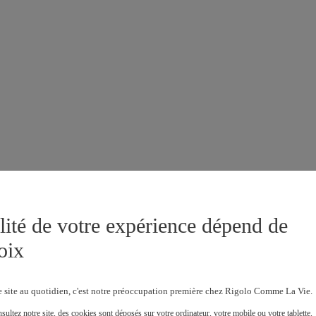
lité de votre expérience dépend de
oix
e site au quotidien, c'est notre préoccupation première chez Rigolo Comme La Vie.
ultez notre site, des cookies sont déposés sur votre ordinateur, votre mobile ou votre tablette.