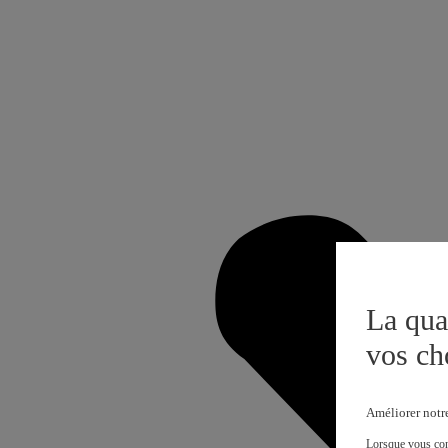
La qua
vos ch
Améliorer notr
Lorsque vous cons