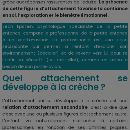
grâce aux réponses rassurantes de l’adulte.
La présence
de cette figure d’attachement favorise la confiance
en soi, l’exploration et le bienêtre émotionnel.
Jean Epstein, psychologue spécialiste de la petite
enfance, compare le professionnel de la petite enfance
à un «porte-avion». Le professionnel est une base
sécurisante qui permet à l’enfant d’explorer son
environnement (décoller) et de revenir vers lui pour se
sentir en sécurité (se ravitailler), comme un avion a
besoin de son porte-avion.
Quel attachement se
développe à la crèche ?
L’attachement qui se développe à la crèche est une
relation d’attachement secondaire
, c’est-à-dire que
c’est avec une ou plusieurs figures d’attachement autre.
L’enfant va naturellement s’attacher à certains
professionnels en fonction de ses affinités propres.