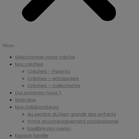
Menu
Sélectionner votre crèche
Nos crèches
Crèches – Parents
Crèches – entreprises
Crèches – collectivités
Qui sommes-nous ?
Web’zine
Nos collaborateurs
Au service du bien grandir des enfants
Votre accompagnement professionnel
Equilibre pro-perso
Espace famille