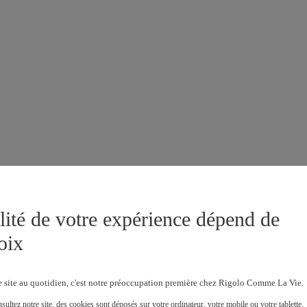
lité de votre expérience dépend de
oix
e site au quotidien, c'est notre préoccupation première chez Rigolo Comme La Vie.
ultez notre site, des cookies sont déposés sur votre ordinateur, votre mobile ou votre tablette.