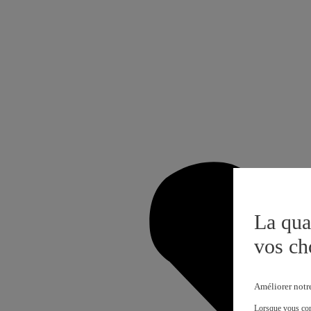
La qua
vos ch
Améliorer notr
Lorsque vous cons