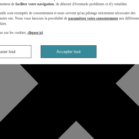
mettent de
faciliter votre navigation
, de détecter d'éventuels problèmes et d'y remédier.
utils sont exemptés de consentement et nous servent qu'au pilotage strictement nécessaire des
otre site. Nous vous laissons la possibilité de
paramétrer votre consentement
aux différent
kies.
us sur les cookies,
cliquez ici
.
user tout
Accepter tout