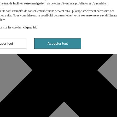
mettent de
faciliter votre navigation
, de détecter d'éventuels problèmes et d'y remédier.
utils sont exemptés de consentement et nous servent qu'au pilotage strictement nécessaire des
otre site. Nous vous laissons la possibilité de
paramétrer votre consentement
aux différent
kies.
us sur les cookies,
cliquez ici
.
user tout
Accepter tout