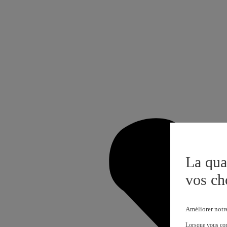
La qua
vos ch
Améliorer notr
Lorsque vous cons