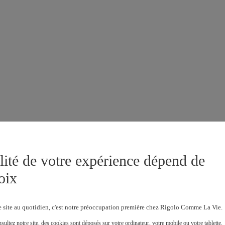
lité de votre expérience dépend de
oix
e site au quotidien, c'est notre préoccupation première chez Rigolo Comme La Vie.
ultez notre site, des cookies sont déposés sur votre ordinateur, votre mobile ou votre tablette.