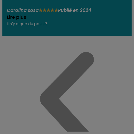
Carolina sosa
Publié en 2024
★
★
★
★
★
Lire plus
Il n'y a que du positif!