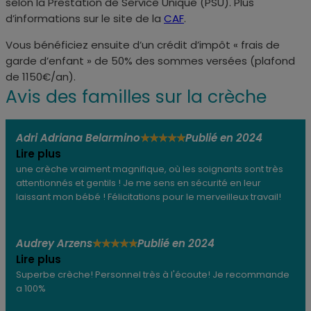
selon la Prestation de Service Unique (PSU). Plus
d’informations sur le site de la
CAF
.
Vous bénéficiez ensuite d’un crédit d’impôt « frais de
garde d’enfant » de 50% des sommes versées (plafond
de 1150€/an).
Avis des familles sur la crèche
Adri Adriana Belarmino
Publié en 2024
★
★
★
★
★
Lire plus
une crèche vraiment magnifique, où les soignants sont très
attentionnés et gentils ! Je me sens en sécurité en leur
laissant mon bébé ! Félicitations pour le merveilleux travail!
Audrey Arzens
Publié en 2024
★
★
★
★
★
Lire plus
Superbe crèche! Personnel très à l'écoute! Je recommande
a 100%