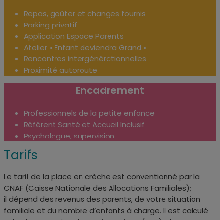
Repas, goûter et changes fournis
Parking privatif
Application Espace Parents
Atelier « Enfant deviendra Grand »
Rencontres intergénérationnelles
Proximité autoroute
Encadrement
Professionnels de la petite enfance
Référent Santé et Accueil Inclusif
Psychologue, supervision
Tarifs
Le tarif de la place en crèche est conventionné par la
CNAF (
Caisse Nationale des Allocations Familiales);
il
dépend des revenus des parents, de votre situation
familiale et du nombre d’enfants à charge. Il est calculé