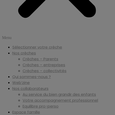
Menu
Sélectionner votre crèche
Nos crèches
Crèches – Parents
Crèches – entreprises
Crèches – collectivités
Qui sommes-nous ?
Web’zine
Nos collaborateurs
Au service du bien grandir des enfants
Votre accompagnement professionnel
Equilibre pro-perso
Espace famille