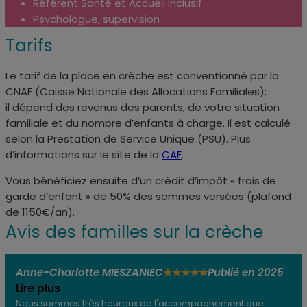
Référent Santé et Accueil Inclusif
Psychologue, supervision
Tarifs
Le tarif de la place en crèche est conventionné par la
CNAF (
Caisse Nationale des Allocations Familiales);
il
dépend des revenus des parents, de votre situation
familiale et du nombre d’enfants à charge. Il est calculé
selon la Prestation de Service Unique (PSU). Plus
d’informations sur le site de la
CAF
.
Vous bénéficiez ensuite d’un crédit d’impôt « frais de
garde d’enfant » de 50% des sommes versées (plafond
de 1150€/an).
Avis des familles sur la crèche
Anne-Charlotte MIESZANIEC
Publié en 2025
★
★
★
★
★
Lire plus
Nous sommes très heureux de l'accompagnement que