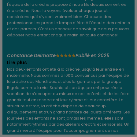
l'équipe de la crèche propose à notre fils depuis son entrée
à la crèche. Nous le voyons évoluer chaque jour et
constatons qu'il s'y sent vraiment bien. Chacune des
professionnelles prend le temps d'être à l'écoute des enfants
et des parents. C'est un bonheur de savoir que nous pouvons
déposer notre enfant chaque matin en toute confiance!
Constance Delmotte
Publié en 2025
★
★
★
★
★
Lire plus
Nos deux enfants ont été à la crèche jusqu’à leur entrée en
maternelle. Nous sommes à 100% convaincus par l’équipe de
la crèche des Mondilous, et plus largement par le groupe
Rigolo comme la vie. Sophie et son équipe ont pour réelle
vocation de s’occuper au mieux de nos enfants et de les faire
grandir tout en respectant leur rythme et leur caractère. La
structure est top, la crèche dispose de beaucoup
d’équipements et d’un grand nombre de jouets différents. Les
journées des enfants ne sont jamais les mêmes, elles sont
notamment rythmes par des ateliers créatifs et sensoriels. Un
grand merci à l’équipe pour l’accompagnement de nos
enfants. Vous pouvez y confier les vôtres les yeux fermés.