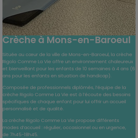
Crèche à Mons-en-Baroeul
Située au cœur de la ville de Mons-en-Baroeul, la crèche
Rigolo Comme La Vie offre un environnement chaleureux
et bienveillant pour les enfants de 10 semaines à 4 ans (6
ans pour les enfants en situation de handicap).
Composée de professionnels diplômés, l’équipe de la
crèche Rigolo Comme La Vie est à l’écoute des besoins
spécifiques de chaque enfant pour lui offrir un accueil
personnalisé et de qualité.
La crèche Rigolo Comme La Vie propose différents
modes d’accueil : régulier, occasionnel ou en urgence,
de 7h45-18h45.