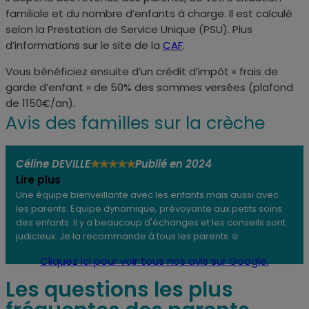
familiale et du nombre d’enfants à charge. Il est calculé
selon la Prestation de Service Unique (PSU). Plus
d’informations sur le site de la
CAF
.
Vous bénéficiez ensuite d’un crédit d’impôt « frais de
garde d’enfant » de 50% des sommes versées (plafond
de 1150€/an).
Avis des familles sur la crèche
Céline DEVILLE
Publié en 2024
★
★
★
★
★
Lire plus
Une équipe bienveillante avec les enfants mais aussi avec
les parents. Equipe dynamique, prévoyante aux petits soins
des enfants. Il y a beaucoup d'échanges et les conseils sont
judicieux. Je la recommande à tous les parents ☺️
Cliquez ici pour voir tous nos avis sur Google.
Les questions les plus