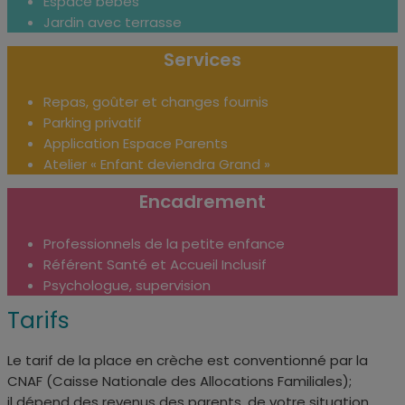
Espace bébés
Jardin avec terrasse
Services
Repas, goûter et changes fournis
Parking privatif
Application Espace Parents
Atelier « Enfant deviendra Grand »
Encadrement
Professionnels de la petite enfance
Référent Santé et Accueil Inclusif
Psychologue, supervision
Tarifs
Le tarif de la place en crèche est conventionné par la
CNAF (
Caisse Nationale des Allocations Familiales);
il
dépend des revenus des parents, de votre situation