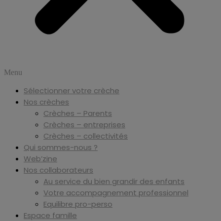
Menu
Sélectionner votre crèche
Nos crèches
Crèches – Parents
Crèches – entreprises
Crèches – collectivités
Qui sommes-nous ?
Web’zine
Nos collaborateurs
Au service du bien grandir des enfants
Votre accompagnement professionnel
Equilibre pro-perso
Espace famille