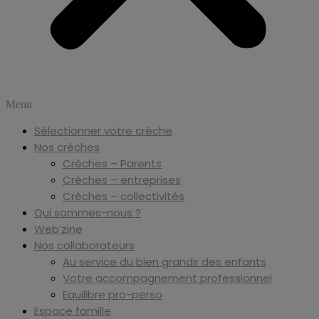
Menu
Sélectionner votre crèche
Nos crèches
Crèches – Parents
Crèches – entreprises
Crèches – collectivités
Qui sommes-nous ?
Web’zine
Nos collaborateurs
Au service du bien grandir des enfants
Votre accompagnement professionnel
Equilibre pro-perso
Espace famille