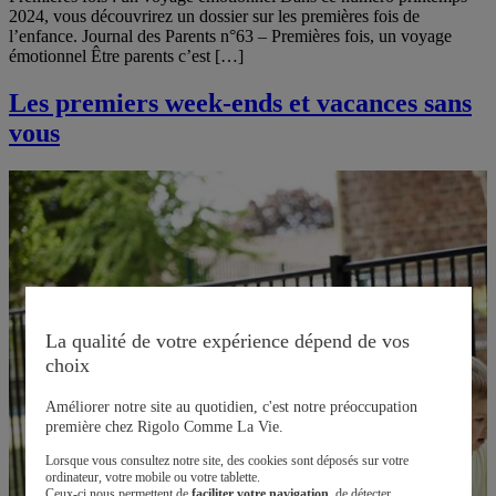
2024, vous découvrirez un dossier sur les premières fois de
l’enfance. Journal des Parents n°63 – Premières fois, un voyage
émotionnel Être parents c’est […]
Les premiers week-ends et vacances sans
vous
La qualité de votre expérience dépend de vos
choix
Améliorer notre site au quotidien, c'est notre préoccupation
première chez Rigolo Comme La Vie.
Lorsque vous consultez notre site, des cookies sont déposés sur votre
ordinateur, votre mobile ou votre tablette.
Ceux-ci nous permettent de
faciliter votre navigation
, de détecter