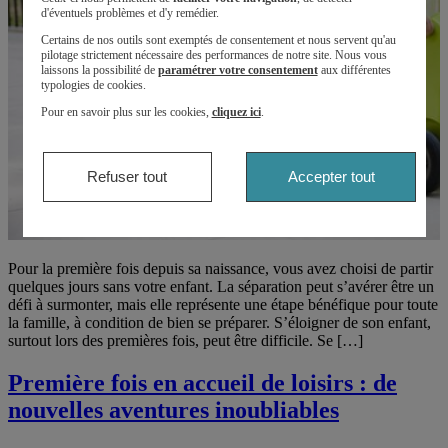
d'éventuels problèmes et d'y remédier.
Certains de nos outils sont exemptés de consentement et nous servent qu'au
pilotage strictement nécessaire des performances de notre site. Nous vous
laissons la possibilité de
paramétrer votre consentement
aux différentes
typologies de cookies.
Pour en savoir plus sur les cookies,
cliquez ici
.
Refuser tout
Accepter tout
Pour la première fois depuis sa naissance, vous avez choisi de partir
quelques jours sans votre enfant. La séparation peut s’avérer être un
défi à surmonter, mais elle représente une étape bénéfique pour toute
la famille, à condition de bien se préparer. S’éloigner de son enfant,
surtout lors des premières fois, peut être difficile. Se […]
Première fois en accueil de loisirs : de
nouvelles aventures inoubliables