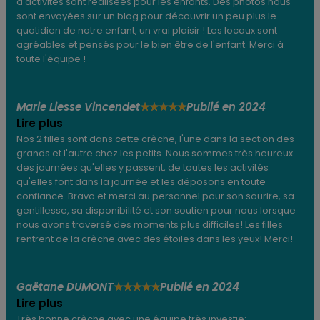
d'activités sont réalisées pour les enfants. Des photos nous
sont envoyées sur un blog pour découvrir un peu plus le
quotidien de notre enfant, un vrai plaisir ! Les locaux sont
agréables et pensés pour le bien être de l'enfant. Merci à
toute l'équipe !
Marie Liesse Vincendet
Publié en 2024
★
★
★
★
★
Lire plus
Nos 2 filles sont dans cette crèche, l'une dans la section des
grands et l'autre chez les petits. Nous sommes très heureux
des journées qu'elles y passent, de toutes les activités
qu'elles font dans la journée et les déposons en toute
confiance. Bravo et merci au personnel pour son sourire, sa
gentillesse, sa disponibilité et son soutien pour nous lorsque
nous avons traversé des moments plus difficiles! Les filles
rentrent de la crèche avec des étoiles dans les yeux! Merci!
Gaëtane DUMONT
Publié en 2024
★
★
★
★
★
Lire plus
Très bonne crèche avec une équipe très investie: