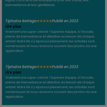
Rigolo Comme la vie Wasquehal pour leur travail, leur
bienveillance et leur gentillesse.
Tiphaine Bettega
Publié en 2023
★
★
★
★
★
Lire plus
Vraiment une super crèche ! Superbe équipe, à l'écoute,
pleine de bienveillance et attentive au besoin de chaque
enfant. Notre fils s'y épanoui pleinement, les activités sont
nombreuses et nous recevons souvent des photos via une
application.
Tiphaine Bettega
Publié en 2023
★
★
★
★
★
Lire plus
Vraiment une super crèche ! Superbe équipe, à l'écoute,
pleine de bienveillance et attentive au besoin de chaque
enfant. Notre fils s'y épanoui pleinement, les activités sont
nombreuses et nous recevons souvent des photos via une
application.