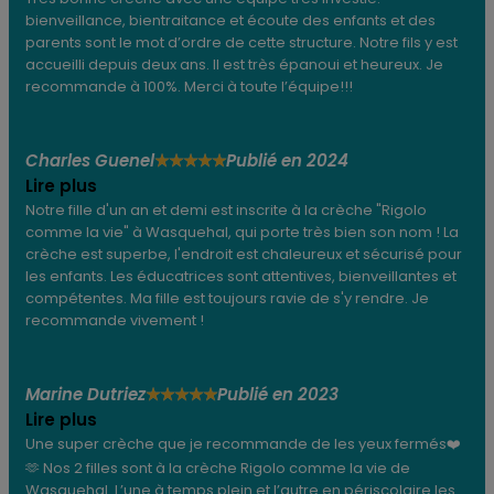
bienveillance, bientraitance et écoute des enfants et des
parents sont le mot d’ordre de cette structure. Notre fils y est
accueilli depuis deux ans. Il est très épanoui et heureux. Je
recommande à 100%. Merci à toute l’équipe!!!
Charles Guenel
Publié en 2024
★
★
★
★
★
Lire plus
Notre fille d'un an et demi est inscrite à la crèche "Rigolo
comme la vie" à Wasquehal, qui porte très bien son nom ! La
crèche est superbe, l'endroit est chaleureux et sécurisé pour
les enfants. Les éducatrices sont attentives, bienveillantes et
compétentes. Ma fille est toujours ravie de s'y rendre. Je
recommande vivement !
Marine Dutriez
Publié en 2023
★
★
★
★
★
Lire plus
Une super crèche que je recommande de les yeux fermés❤️
🫶 Nos 2 filles sont à la crèche Rigolo comme la vie de
Wasquehal. L’une à temps plein et l’autre en périscolaire les