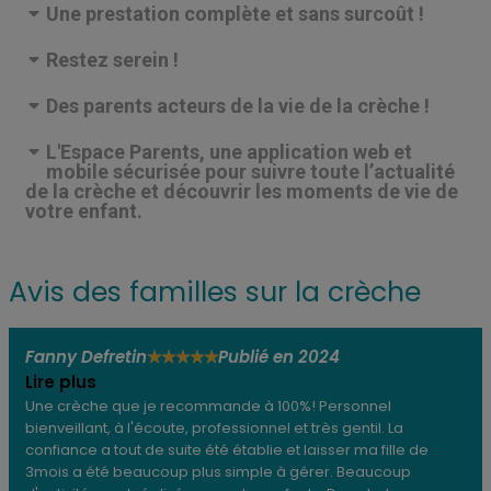
Une prestation complète et sans surcoût !
Restez serein !
Des parents acteurs de la vie de la crèche !
L'Espace Parents, une application web et
mobile sécurisée pour suivre toute l’actualité
de la crèche et découvrir les moments de vie de
votre enfant.
Avis des familles sur la crèche
Fanny Defretin
Publié en 2024
★
★
★
★
★
Lire plus
Une crèche que je recommande à 100%! Personnel
bienveillant, à l'écoute, professionnel et très gentil. La
confiance a tout de suite été établie et laisser ma fille de
3mois a été beaucoup plus simple à gérer. Beaucoup