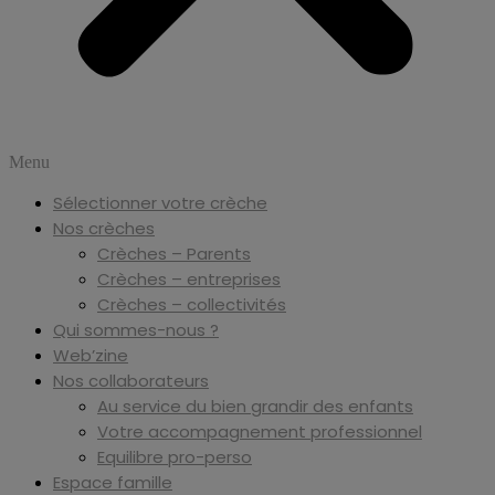
Menu
Sélectionner votre crèche
Nos crèches
Crèches – Parents
Crèches – entreprises
Crèches – collectivités
Qui sommes-nous ?
Web’zine
Nos collaborateurs
Au service du bien grandir des enfants
Votre accompagnement professionnel
Equilibre pro-perso
Espace famille