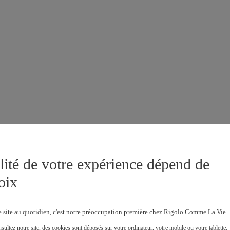
lité de votre expérience dépend de
oix
e site au quotidien, c'est notre préoccupation première chez Rigolo Comme La Vie.
ultez notre site, des cookies sont déposés sur votre ordinateur, votre mobile ou votre tablette.