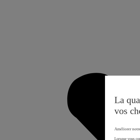
La qua
vos ch
Améliorer notr
Lorsque vous cons