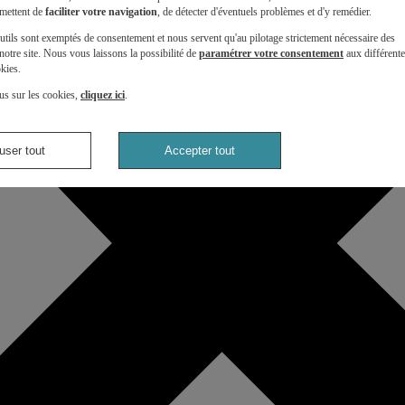
mettent de
faciliter votre navigation
, de détecter d'éventuels problèmes et d'y remédier.
utils sont exemptés de consentement et nous servent qu'au pilotage strictement nécessaire des
otre site. Nous vous laissons la possibilité de
paramétrer votre consentement
aux différent
kies.
us sur les cookies,
cliquez ici
.
user tout
Accepter tout