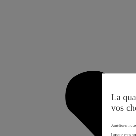
La qua
vos ch
Améliorer notr
Lorsque vous cons