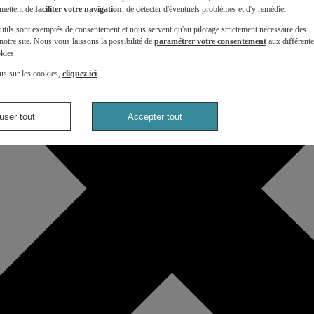
mettent de
faciliter votre navigation
, de détecter d'éventuels problèmes et d'y remédier.
utils sont exemptés de consentement et nous servent qu'au pilotage strictement nécessaire des
otre site. Nous vous laissons la possibilité de
paramétrer votre consentement
aux différent
kies.
us sur les cookies,
cliquez ici
.
user tout
Accepter tout