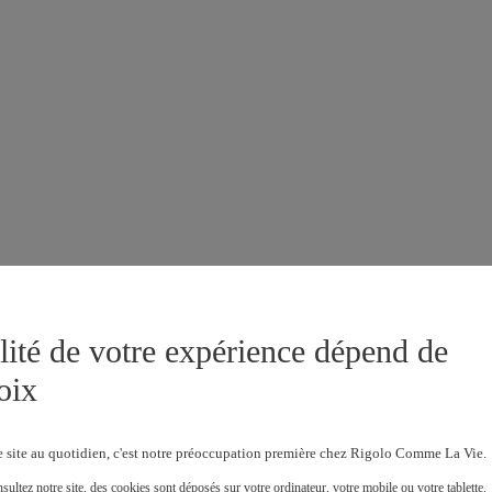
lité de votre expérience dépend de
oix
e site au quotidien, c'est notre préoccupation première chez Rigolo Comme La Vie.
ultez notre site, des cookies sont déposés sur votre ordinateur, votre mobile ou votre tablette.