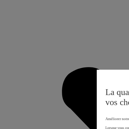
La qua
vos ch
Améliorer notr
Lorsque vous cons