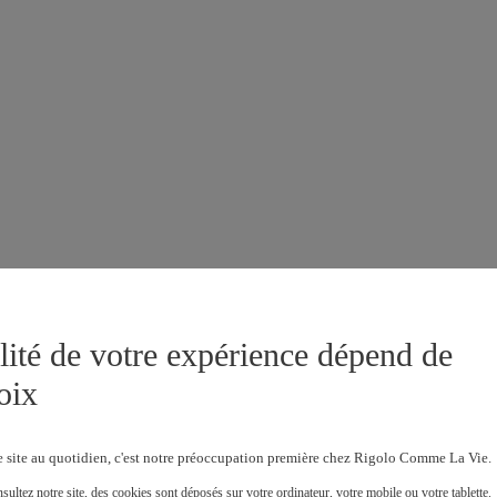
lité de votre expérience dépend de
oix
e site au quotidien, c'est notre préoccupation première chez Rigolo Comme La Vie.
ultez notre site, des cookies sont déposés sur votre ordinateur, votre mobile ou votre tablette.