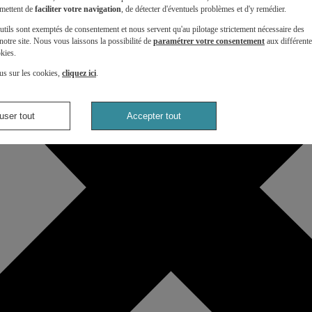
mettent de
faciliter votre navigation
, de détecter d'éventuels problèmes et d'y remédier.
utils sont exemptés de consentement et nous servent qu'au pilotage strictement nécessaire des
otre site. Nous vous laissons la possibilité de
paramétrer votre consentement
aux différent
kies.
us sur les cookies,
cliquez ici
.
user tout
Accepter tout