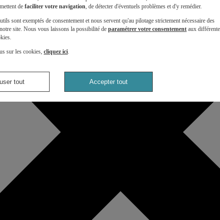
mettent de
faciliter votre navigation
, de détecter d'éventuels problèmes et d'y remédier.
utils sont exemptés de consentement et nous servent qu'au pilotage strictement nécessaire des
otre site. Nous vous laissons la possibilité de
paramétrer votre consentement
aux différent
kies.
us sur les cookies,
cliquez ici
.
user tout
Accepter tout