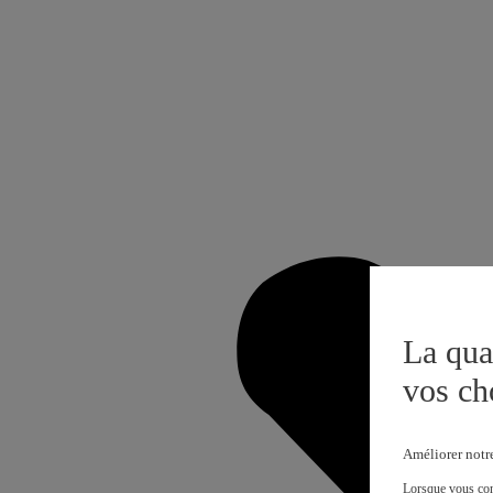
La qua
vos ch
Améliorer notr
Lorsque vous cons