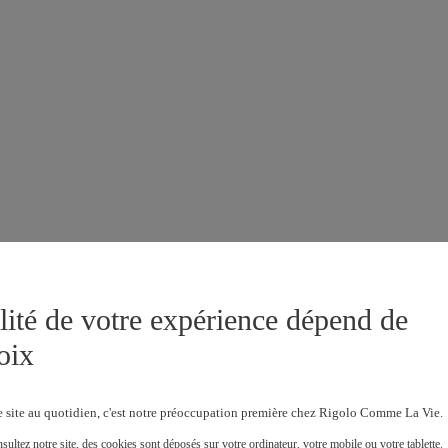
lité de votre expérience dépend de
oix
e site au quotidien, c'est notre préoccupation première chez Rigolo Comme La Vie.
ultez notre site, des cookies sont déposés sur votre ordinateur, votre mobile ou votre tablette.