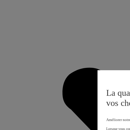
La qua
vos ch
Améliorer notr
Lorsque vous cons