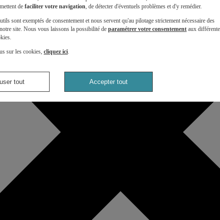
mettent de
faciliter votre navigation
, de détecter d'éventuels problèmes et d'y remédier.
utils sont exemptés de consentement et nous servent qu'au pilotage strictement nécessaire des
otre site. Nous vous laissons la possibilité de
paramétrer votre consentement
aux différent
kies.
us sur les cookies,
cliquez ici
.
user tout
Accepter tout