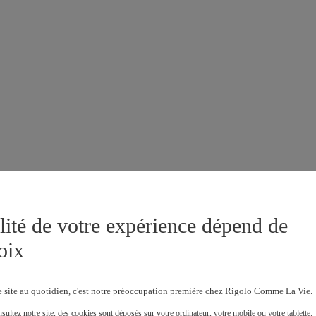
lité de votre expérience dépend de
oix
e site au quotidien, c'est notre préoccupation première chez Rigolo Comme La Vie.
ultez notre site, des cookies sont déposés sur votre ordinateur, votre mobile ou votre tablette.