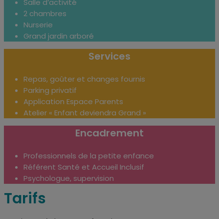
Salle d’activité
2 chambres
Nurserie
Grand jardin arboré
Services
Repas, goûter et changes fournis
Parking privatif
Application Espace Parents
Atelier « Enfant deviendra Grand »
Encadrement
Professionnels de la petite enfance
Référent Santé et Accueil Inclusif
Psychologue, supervision
Tarifs