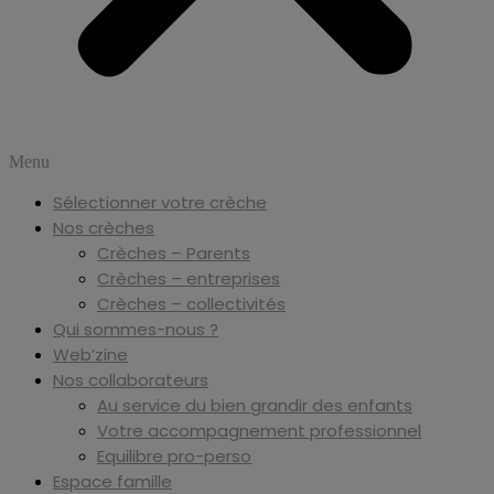
Menu
Sélectionner votre crèche
Nos crèches
Crèches – Parents
Crèches – entreprises
Crèches – collectivités
Qui sommes-nous ?
Web’zine
Nos collaborateurs
Au service du bien grandir des enfants
Votre accompagnement professionnel
Equilibre pro-perso
Espace famille