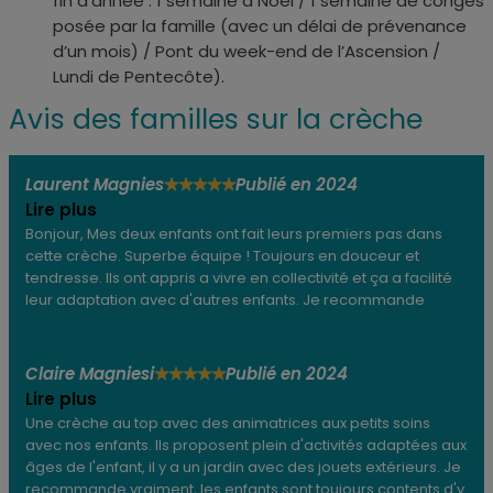
fin d’année : 1 semaine à Noël / 1 semaine de congés
posée par la famille (avec un délai de prévenance
d’un mois) / Pont du week-end de l’Ascension /
Lundi de Pentecôte).
Avis des familles sur la crèche
Laurent Magnies
Publié en 2024
★
★
★
★
★
Lire plus
Bonjour, Mes deux enfants ont fait leurs premiers pas dans
cette crèche. Superbe équipe ! Toujours en douceur et
tendresse. Ils ont appris a vivre en collectivité et ça a facilité
leur adaptation avec d'autres enfants. Je recommande
Claire Magniesi
Publié en 2024
★
★
★
★
★
Lire plus
Une crèche au top avec des animatrices aux petits soins
avec nos enfants. Ils proposent plein d'activités adaptées aux
âges de l'enfant, il y a un jardin avec des jouets extérieurs. Je
recommande vraiment, les enfants sont toujours contents d'y