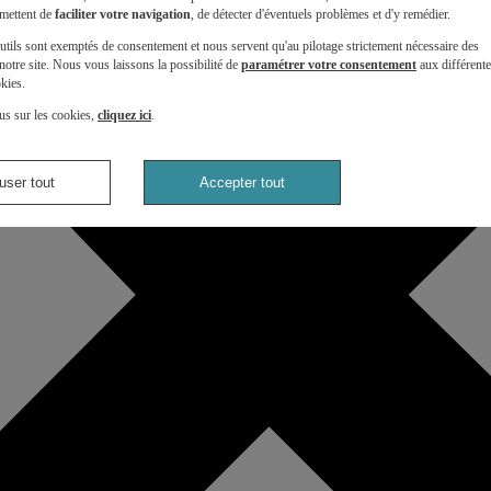
mettent de
faciliter votre navigation
, de détecter d'éventuels problèmes et d'y remédier.
utils sont exemptés de consentement et nous servent qu'au pilotage strictement nécessaire des
otre site. Nous vous laissons la possibilité de
paramétrer votre consentement
aux différent
kies.
us sur les cookies,
cliquez ici
.
user tout
Accepter tout