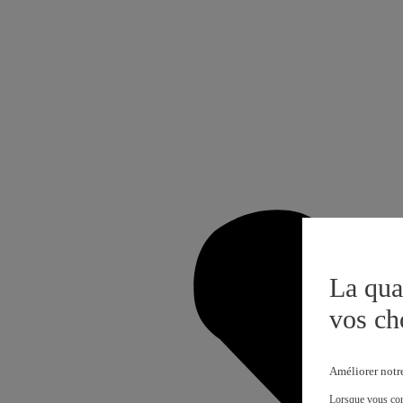
La qua
vos ch
Améliorer notr
Lorsque vous cons