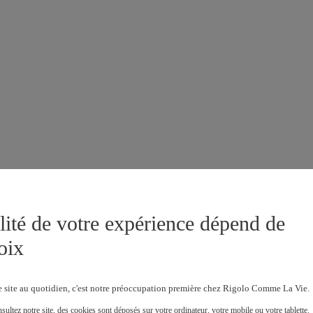
lité de votre expérience dépend de
oix
e site au quotidien, c'est notre préoccupation première chez Rigolo Comme La Vie.
ultez notre site, des cookies sont déposés sur votre ordinateur, votre mobile ou votre tablette.