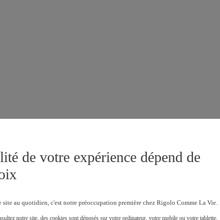
lité de votre expérience dépend de
oix
e site au quotidien, c'est notre préoccupation première chez Rigolo Comme La Vie.
ultez notre site, des cookies sont déposés sur votre ordinateur, votre mobile ou votre tablette.