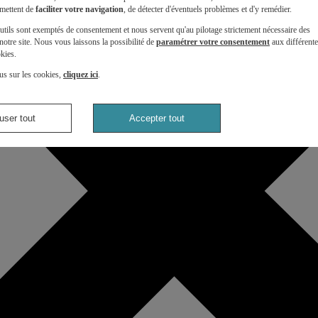
mettent de
faciliter votre navigation
, de détecter d'éventuels problèmes et d'y remédier.
utils sont exemptés de consentement et nous servent qu'au pilotage strictement nécessaire des
otre site. Nous vous laissons la possibilité de
paramétrer votre consentement
aux différent
kies.
us sur les cookies,
cliquez ici
.
user tout
Accepter tout