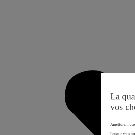
La qua
vos ch
Améliorer notr
Lorsque vous cons