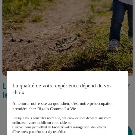
Les freins de l’extérieur pour
La qualité de votre expérience dépend de vos
les parents
choix
Améliorer notre site au quotidien, c'est notre préoccupation
première chez Rigolo Comme La Vie.
Lorsque vous consultez notre site, des cookies sont déposés sur votre
ordinateur, votre mobile ou votre tablette.
Ceux-ci nous permettent de
faciliter votre navigation
, de détecter
d'éventuels problèmes et d'y remédier.