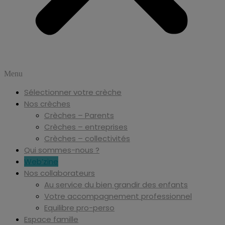
Menu
Sélectionner votre crèche
Nos crèches
Crèches – Parents
Crèches – entreprises
Crèches – collectivités
Qui sommes-nous ?
Web’zine
Nos collaborateurs
Au service du bien grandir des enfants
Votre accompagnement professionnel
Equilibre pro-perso
Espace famille